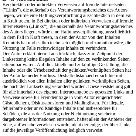
Bei direkten oder indirekten Verweisen auf fremde Internetseiten
("Links"), die außerhalb des Verantwortungsbereiches des Autors
liegen, würde eine Haftungsverpflichtung ausschließlich in dem Fall
in Kraft treten, in Bei direkten oder indirekten Verweisen auf fremde
Internetseiten („Links“), die außerhalb des Verantwortungsbereiches
des Autors liegen, würde eine Haftungsverpflichtung ausschließlich
in dem Fall in Kraft treten, in dem der Autor von den Inhalten
Kenntnis hat und es ihm technisch möglich und zumutbar wäre, die
Nutzung im Falle rechtswidriger Inhalte zu verhindern.
Der Autor erklärt hiermit ausdrücklich, dass zum Zeitpunkt der
Linksetzung keine illegalen Inhalte auf den zu verlinkenden Seiten
erkennbar waren. Auf die aktuelle und zukünftige Gestaltung, die
Inhalte oder die Urheberschaft der gelinkten/verknüpften Seiten hat
der Autor keinerlei Einfluss. Deshalb distanziert er sich hiermit
ausdrücklich von allen Inhalten aller gelinkten /verknüpften Seiten,
die nach der Linksetzung verändert wurden. Diese Feststellung gilt
für alle innerhalb des eigenen Internetangebotes gesetzten Links und
Verweise sowie für Fremdeinträge in vom Autor eingerichteten
Gästebüchern, Diskussionsforen und Mailinglisten. Für illegale,
fehlerhafte oder unvollständige Inhalte und insbesondere für
Schäden, die aus der Nutzung oder Nichtnutzung solcherart
dargebotener Informationen entstehen, haftet allein der Anbieter der
Seite, auf welche verwiesen wurde, nicht derjenige, der über Links
auf die jeweilige Veröffentlichung lediglich verweist.